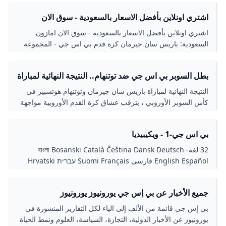
اشتري اونلاين بأفضل الاسعار بالسعودية - سوق الان
امازون السعودية: باريس سان جيرمان كرة قدم بي اس
اشتري اونلاين بأفضل الاسعار بالسعودية - سوق الان امازون
جي - المجموعة الرسمية مقاس 5 : المستلزمات الرياضية
السعودية: باريس سان جيرمان كرة قدم بي اس جي - المجموعة
الرسمية مقاس 5 : المستلزمات الرياضية
بطل السوبر بي اس جي ضد توتنهام.. النتيجة النهائية لمباراة
باريس سان جيرمان وتوتنهام هوتسبير نهائي كأس السوبر
النتيجة النهائية لمباراة باريس سان جيرمان وتوتنهام هوتسبير في
الأوروبي - بوابة السعودية نيوز
كأس السوبر الأوروبي ، يترقب عشاق كرة القدم الأوروبية مواجهة
نارية تجمع بين باريس سان جيرمان
بي اس جي-1 - ويكيبيديا
32 لغة- বাংলা Bosanski Català Čeština Dansk Deutsch
English Español فارسی Suomi Français עברית Hrvatski
Bahasa Indonesia Italiano 日本語 Jawa 한국어 മലയാളം
Bahasa Melayu Nederlands Polski Português Русский
جميع الأخبار عن بي إس جي يورونيوز يورونيوز
Simple English Slovenčina Slovenščina ไทย Türkçe
Українська Tiếng Việt 中文 عدل الوصلاتعدل
بي إس جي قائمة من الألف إلى الياء لكل التقارير المنشورة في
يورونيوز عن الأخبار الدولية، التجارة، السياسة، العلوم ونمط الحياة