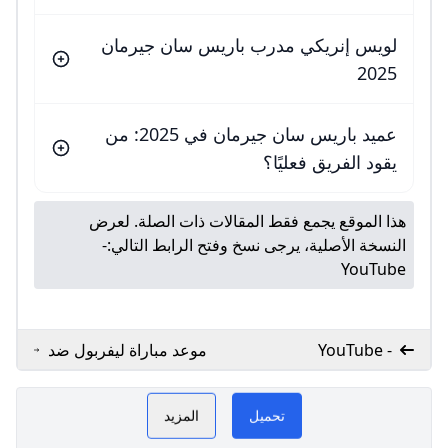
لويس إنريكي مدرب باريس سان جيرمان
2025
عميد باريس سان جيرمان في 2025: من
يقود الفريق فعليًا؟
هذا الموقع يجمع فقط المقالات ذات الصلة. لعرض
النسخة الأصلية، يرجى نسخ وفتح الرابط التالي:
-
YouTube
- YouTube
موعد مباراة ليفربول ضد
بي اس جي في دوري
أبطال أوروبا المشهد
اليمني
تحميل
المزيد
ون