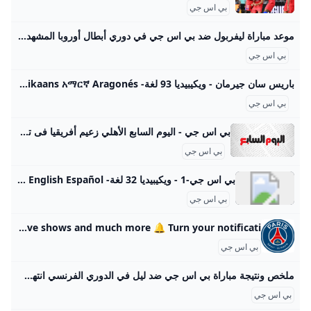
بي اس جي
موعد مباراة ليفربول ضد بي اس جي في دوري أبطال أوروبا المشهد اليمني تتجه أنظار عشاق كرة القدم في مصر والسعودية والعالم أجمع نحو القمة النارية التي تجمع بين ليفربول الإنجليزي وباريس سان جيرمان الفرنسي في إياب دور الـ16 من دوري شبكة نسائية تجسسالأسطورة بجودة عالية HD .. بث مباشر سيراميكا… الاتحاد الإسباني يفرض عقوبة ريال بيتيس بسبب الهتافات… كل التفاصيل عن غيابات الأهلي المصري أمام غزل… المشهد اليمنيبيان مفاجئ.. ”مؤتمر صنعاء” يعلن رسميا إلغاء الاحتفال… المشهد اليمنيقرارات وشيكة لحزب المؤتمر في صنعاء بفصل “أحمد…
بي اس جي
باريس سان جيرمان - ويكيبيديا 93 لغة- Afrikaans አማርኛ Aragonés الدارجة مصرى Asturianu Azərbaycanca تۆرکجه Basa Bali Беларуская Беларуская
بي اس جي
بي اس جي - اليوم السابع الأهلي زعيم أفريقيا فى تصنيف أندية العالم.. وباريس سان جيرمان يتصدر الأربعاء، 20 أغسطس 2025 12:30 م تفوق الأهلي على صن داونز الجنوب أفريقي الذي حل ثانيًا في قائمة الأندية الأفريقية، بينما جاء بيراميدز في المرتبة الـ 94 عالميًا والثالث أفريقيًا باريس سان جيرمان يسيطر على ترشيحات الكرة الذهبية 2025 بـ9 لاعبين الخميس، 07 أغسطس 2025 05:16 م تصدّر نادي باريس سان جيرمان الفرنسي قائمة الأندية الأكثر تمثيلًا في سباق الكرة الذهبية لعام 2025، بعد الإعلان عن القائمة الأولية للمرشحين
بي اس جي
بي اس جي-1 - ويكيبيديا 32 لغة- বাংলা Bosanski Català Čeština Dansk Deutsch English Español فارسی Suomi Français עברית Hrvatski Bahasa Indonesia Italiano 日本語 Jawa 한국어 മലയാളം
بي اس جي
PSG - Paris Saint-Germain - YouTube Welcome to the official Paris Saint-Germain channel on Youtube!🎥 Highlights, challenges, interviews, vlogs, live shows and much more 🔔 Turn your notificati…
بي اس جي
ملخص ونتيجة مباراة بي اس جي ضد ليل في الدوري الفرنسي انتهت مباراة بي اس جي ضد ليل مساء اليوم السبت الموافق 1 مارس، بفوز كاسح وعريض لمصلحة الفريق الباريسي بأربعة أهداف مقابل هدف وحيد، لحساب مباريات الأسبوع الرابع والعشرين من مسابقة الدوري الفرنسي الممتاز2024-25، ليغ 1 لكرة القدم. إيقاف حارس ميسي الشخصي عن بطولة كأس الدوريات.. أعرف السبب منذ أسبوعيننيوكاسل يقدم عرض رسمي للتعاقد مع سيسكو لتعويض رحيل إيزاك المحتملمنذ أسبوعينتصعيد مفاجئ من ألكسندر إيزاك بعد رفض نيوكاسل لعرض ليفربولمنذ أسبوعينمواعيد مباريات اليوم السبت 2 أغسطس.
بي اس جي