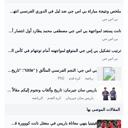
ملخص ونتيجة مباراة بي اس جي ضد ليل في الدوري الفرنسي انتهت مباراة بي اس جي ضد ليل مساء اليوم السبت الموافق 1 مارس، بفوز كاسح وعريض لمصلحة الفريق الباريسي بأربعة أهداف مقابل هدف وحيد، لحساب مباريات الأسبوع الرابع والعشرين من مسابقة الدوري الفرنسي الممتاز2024-25، ليغ 1 لكرة القدم. إيقاف حارس ميسي الشخصي عن بطولة كأس الدوريات.. أعرف السبب منذ أسبوعيننيوكاسل يقدم عرض رسمي للتعاقد مع سيسكو لتعويض رحيل إيزاك المحتملمنذ أسبوعينتصعيد مفاجئ من ألكسندر إيزاك بعد رفض نيوكاسل لعرض ليفربولمنذ أسبوعينمواعيد مباريات اليوم السبت 2 أغسطس.
بي اس جي
نانت يستعد لمواجهة بي اس جي مصطفى محمد يطارد أول انتصار أمام نادي فرنسا الكبير - محتوى بلس ‘يسعى مصطفى محمد، مهاجم منتخب مصر ونادي نانت، لتحقيق أول فوز له في مسيرته أمام فريق باريس سان جيرمان، خلال المواجهة التي تجمعهما مساء اليوم على ملعب “لابوجوار”’ Byأحمد سيدUpdated on
بي اس جي
ترتيب تشكيل بي إس جي المتوقع لمواجهته أمام توتنهام في كأس السوبر الأوروبي - محتوى بلس يستضيف ملعب فريولي مساء اليوم الأربعاء مباراة نهائي كأس السوبر الأوروبي التي تجمع بين فريقي باريس سان جيرمان وتوتنهام، حيث تنطلق المواجهة في تمام الساعة Byراندا عبد الحميدUpdated on
بي اس جي
بي اس جي: النجم الفرنسي المتألق { “title”: “تاريخ وإنجازات نادي باريس سان جيرمان”, “slug”: “tarikh-injazat-nady-paris-saint-germain”, “subtitle”: “نظرة شاملة على قصة نجاح عملاق كرة القدم الفرنسي”, “description”: “باريس سان جيرمان (بي اس جي) هو أحد أنجح أندية كرة القدم الفرنسية والأوروبية، تأسس عام 1970، وحقق 56 لقبًا رسميًا منها 13 لقب دوري فرنسي ومجموعة كبيرة من الكؤوس المحلية والقارية. شهد النادي تحولات كبيرة خاصة بعد استحواذ قطر على النادي في 2011، مما جعله يضم نجومًا عالميين مثل ميسي ونيمار ومبابي، وفاز بدوري أبطال أوروبا لأول مرة في 2025.
رياضة
كرة قدم
PSG
باريس سان جيرمان: تاريخ وألقاب ونجوم إليكم مقالاً تفصيليًّا باللغة العربية عن نادي باريس سان جيرمان (بي اس جي): تاريخ تأسيس نادي باريس سان جيرمان تأسس نادي باريس سان جيرمان في 12 أغسطس 1970 نتيجة اندماج ناديين فرنسيين هما “باريس إف سي” و"نادي سان جيرمان"، ليصبح بذلك فريقًا موحدًا يمثل العاصمة الفرنسية باريس. بدأ النادي مشواره في دوري الدرجة الثانية الفرنسي وتمكن من الترقية سريعًا إلى الدرجة الأولى في عام 1971. ومع ذلك، مر النادي في بداياته بفترة من عدم الاستقرار المالي والإداري أدت إلى انقسام الفريق عام 1972، حيث بقي نادي باريس في الدرجة الأولى، في حين هبط باريس سان جيرمان إلى الدرجة الثالثة، لكنه عاد سريعًا إلى المستوى الأعلى في سنوات قليلة.
باريس سان جيرمان
كرة القدم
الرياضة
المقالات الموصى بها
فيتينيا ينهي معاناة باريس في معقل نانت كووورة قص نجم الوسط البرتغالي فيتينيا، شريط أهداف فريقه باريس سان جيرمان في الموسم الجديد من الدوري الفرنسي. كووورة17 أغسطس 202516:31