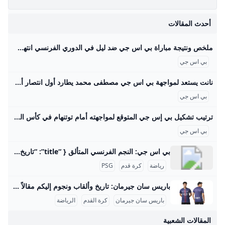
في
أحدث المقالات
ال
ا
ملخص ونتيجة مباراة بي اس جي ضد ليل في الدوري الفرنسي انتهت مباراة بي اس جي ضد ليل مساء اليوم السبت الموافق 1 مارس، بفوز كاسح وعريض لمصلحة الفريق الباريسي بأربعة أهداف مقابل هدف وحيد، لحساب مباريات الأسبوع الرابع والعشرين من مسابقة الدوري الفرنسي الممتاز2024-25، ليغ 1 لكرة القدم. إيقاف حارس ميسي الشخصي عن بطولة كأس الدوريات.. أعرف السبب منذ أسبوعيننيوكاسل يقدم عرض رسمي للتعاقد مع سيسكو لتعويض رحيل إيزاك المحتملمنذ أسبوعينتصعيد مفاجئ من ألكسندر إيزاك بعد رفض نيوكاسل لعرض ليفربولمنذ أسبوعينمواعيد مباريات اليوم السبت 2 أغسطس.
بي اس جي
ا
نانت يستعد لمواجهة بي اس جي مصطفى محمد يطارد أول انتصار أمام نادي فرنسا الكبير - محتوى بلس ‘يسعى مصطفى محمد، مهاجم منتخب مصر ونادي نانت، لتحقيق أول فوز له في مسيرته أمام فريق باريس سان جيرمان، خلال المواجهة التي تجمعهما مساء اليوم على ملعب “لابوجوار”’ Byأحمد سيدUpdated on
بي اس جي
ترتيب تشكيل بي إس جي المتوقع لمواجهته أمام توتنهام في كأس السوبر الأوروبي - محتوى بلس يستضيف ملعب فريولي مساء اليوم الأربعاء مباراة نهائي كأس السوبر الأوروبي التي تجمع بين فريقي باريس سان جيرمان وتوتنهام، حيث تنطلق المواجهة في تمام الساعة Byراندا عبد الحميدUpdated on
بي اس جي
بي اس جي: النجم الفرنسي المتألق { “title”: “تاريخ وإنجازات نادي باريس سان جيرمان”, “slug”: “tarikh-injazat-nady-paris-saint-germain”, “subtitle”: “نظرة شاملة على قصة نجاح عملاق كرة القدم الفرنسي”, “description”: “باريس سان جيرمان (بي اس جي) هو أحد أنجح أندية كرة القدم الفرنسية والأوروبية، تأسس عام 1970، وحقق 56 لقبًا رسميًا منها 13 لقب دوري فرنسي ومجموعة كبيرة من الكؤوس المحلية والقارية. شهد النادي تحولات كبيرة خاصة بعد استحواذ قطر على النادي في 2011، مما جعله يضم نجومًا عالميين مثل ميسي ونيمار ومبابي، وفاز بدوري أبطال أوروبا لأول مرة في 2025.
رياضة
كرة قدم
PSG
باريس سان جيرمان: تاريخ وألقاب ونجوم إليكم مقالاً تفصيليًّا باللغة العربية عن نادي باريس سان جيرمان (بي اس جي): تاريخ تأسيس نادي باريس سان جيرمان تأسس نادي باريس سان جيرمان في 12 أغسطس 1970 نتيجة اندماج ناديين فرنسيين هما “باريس إف سي” و"نادي سان جيرمان"، ليصبح بذلك فريقًا موحدًا يمثل العاصمة الفرنسية باريس. بدأ النادي مشواره في دوري الدرجة الثانية الفرنسي وتمكن من الترقية سريعًا إلى الدرجة الأولى في عام 1971. ومع ذلك، مر النادي في بداياته بفترة من عدم الاستقرار المالي والإداري أدت إلى انقسام الفريق عام 1972، حيث بقي نادي باريس في الدرجة الأولى، في حين هبط باريس سان جيرمان إلى الدرجة الثالثة، لكنه عاد سريعًا إلى المستوى الأعلى في سنوات قليلة.
باريس سان جيرمان
كرة القدم
الرياضة
المقالات الشعبية