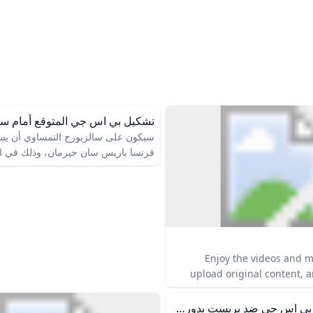
لرياضية المتواصلة والعناصر
سيدUpdated on
لته.
سيكون على سالزبورج النمساوي أن يس
فرنسا باريس سان جيرمان، وذلك في ال
السادسة من مرحلة الدوري في دوري أب
2024-2025
2024، على أن تبدأ المواجهة في تمام 
العاشرة مساءً بتوقيت مصر والسودان،
تكون في الحادية عشرة مساءً بتوقيت ا
Enjoy the videos and m
وقطر والعراق والبحرين، وفي الثانية 
upload original content, an
منتصف الليل بتوقيت الإمارات وعمان. ا
with friends, family, an
الناقلة لمباراة باريس سان جيرمان وس
المنتظر أن يتم نقل أحداث المباراة وتغ
ملخص ونتيجة بي اس جي ضد بريست بدوري الأبطال.. سباعية تاريخية