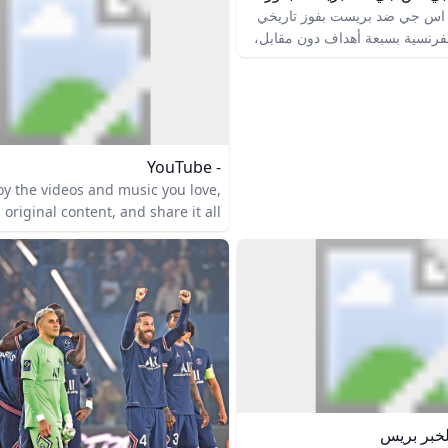
حصري عبر شاشة قناة بي إن سبورتس 2.
ي اس جي ضد بريست بفوز تاريخي
لفرنسية بسبعة أهداف دون مقابل،
مساء الأربعاء الموافق 19 فبراير، في إياب الملحق
المؤهل إلى دور الـ16 لبطولة دوري أبطال أوروبا
 لكرة القدم. إيقاف حارس ميسي
لة كأس الدوريات.. أعرف السبب
كاسل يقدم عرض رسمي للتعاقد مع
- YouTube
حيل إيزاك المحتملمنذ
oy the videos and music you love,
فاجئ من ألكسندر إيزاك بعد رفض
original content, and share it all
فربولمنذ أسبوعينمواعيد مباريات
 friends, family, and the world on
YouTube.
لخبر بريس