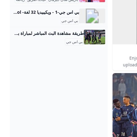
بي اس جي-1 - ويكيبيديا 32 لغة- বাংলা Bosanski Català Čeština Dansk Deutsch English Español فارسی Suomi Français עברית Hrvatski Bahasa Indonesia Italiano 日本語 Jawa 한국어 മലയാളം
بي اس جي
طريقة مشاهدة البث المباشر لمباراة بي اس جي ضد توتنهام في السوبر الأوروبي - كورة بلس ‘تنطلق مساء الأربعاء على ملعب “فريولي” قمة كأس السوبر الأوروبي، التي تجمع بين باريس سان جيرمان، بطل دوري أبطال أوروبا، وتوتنهام هوتسبير، بطل الدوري الأوروبي، في مواجهة تعد باختبار مبكر لقوة الفريقين قبل انطلاق الموسم الجديد.’ أخبار مصرية محترفون ميركاتو مقالات الدوري المصري كأس مصر دوري القسم الثاني كأس الرابطة عاجل بلس الاستوديو التحليلي تاتش سكرين بوكسينج داي أبطال بلس فوتبول شات VAR بلس فيديوهات الدوري المصري فيديوجراف الدوري الإنجليزي الممتاز
بي اس جي
Enj
upload 
with