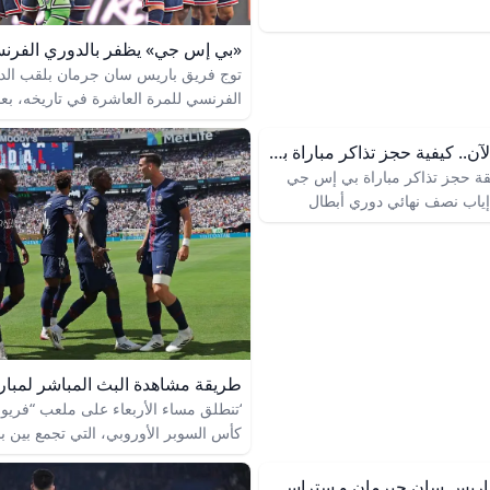
توج فريق باريس سان جرمان بلقب الد
الفرنسي للمرة العاشرة في تاريخه، بعد 
أمس مع لانس بنتيجة 1-1، ف
احجز مقعدك الآن.. كيفية حجز تذاكر مباراة بي إس جي ضد آرسنال في إياب نصف نهائي الأبطال؟
 حجز تذاكر مباراة بي إس جي
ياب نصف نهائي دوري أبطال
باريس يحتفلون بعد تحقيق اللقب توج 
ا 2024، وكل التفاصيل حول الأسعار، أماكن
سان جرمان بلقب الدوري الفرنسي للمر
لوصول إلى ملعب حديقة الأمراء.
admin5 مايو 2025آخر تحديث : منذ 4 أشهر تتجه
في اللقاء الذي احتضنه ملعب «حديقة ال
حرة المستديرة نحو العاصمة
ضمن لقاءات الجولة الـ34 من
، التي تحتضن واحدة من أضخم
الفرنسي لكرة القدم، وتقدم الأرجنتيني 
 الأوروبي، حين يستضيف باريس
ميسي لأصحاب الأرض (68)، وت
ره أرسنال على ملعب “حديقة
كورينتين جيان (88).
ربعاء المقبل، في إياب نصف نهائي
‘تنطلق مساء الأربعاء على ملعب “فريو
با.
كأس السوبر الأوروبي، التي تجمع بين 
جيرمان، بطل دوري أبطال أوروبا، وتوتن
هوتسبير، بطل الدوري الأوروبي، في مو
أهداف مباراة باريس سان جيرمان و ستراسبورغ - Elbotola - البطولة