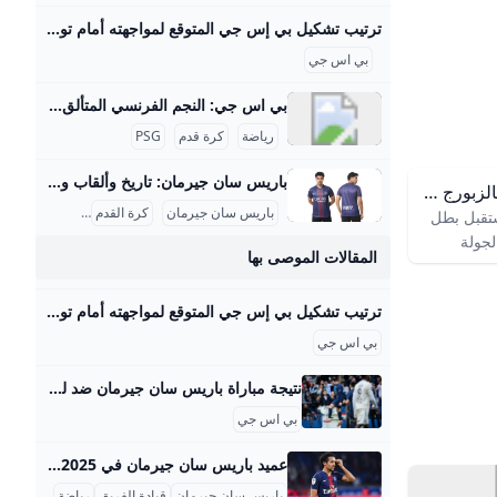
ترتيب تشكيل بي إس جي المتوقع لمواجهته أمام توتنهام في كأس السوبر الأوروبي - محتوى بلس يستضيف ملعب فريولي مساء اليوم الأربعاء مباراة نهائي كأس السوبر الأوروبي التي تجمع بين فريقي باريس سان جيرمان وتوتنهام، حيث تنطلق المواجهة في تمام الساعة Byراندا عبد الحميدUpdated on
بي اس جي
بي اس جي: النجم الفرنسي المتألق { “title”: “تاريخ وإنجازات نادي باريس سان جيرمان”, “slug”: “tarikh-injazat-nady-paris-saint-germain”, “subtitle”: “نظرة شاملة على قصة نجاح عملاق كرة القدم الفرنسي”, “description”: “باريس سان جيرمان (بي اس جي) هو أحد أنجح أندية كرة القدم الفرنسية والأوروبية، تأسس عام 1970، وحقق 56 لقبًا رسميًا منها 13 لقب دوري فرنسي ومجموعة كبيرة من الكؤوس المحلية والقارية. شهد النادي تحولات كبيرة خاصة بعد استحواذ قطر على النادي في 2011، مما جعله يضم نجومًا عالميين مثل ميسي ونيمار ومبابي، وفاز بدوري أبطال أوروبا لأول مرة في 2025.
رياضة
كرة قدم
PSG
باريس سان جيرمان: تاريخ وألقاب ونجوم إليكم مقالاً تفصيليًّا باللغة العربية عن نادي باريس سان جيرمان (بي اس جي): تاريخ تأسيس نادي باريس سان جيرمان تأسس نادي باريس سان جيرمان في 12 أغسطس 1970 نتيجة اندماج ناديين فرنسيين هما “باريس إف سي” و"نادي سان جيرمان"، ليصبح بذلك فريقًا موحدًا يمثل العاصمة الفرنسية باريس. بدأ النادي مشواره في دوري الدرجة الثانية الفرنسي وتمكن من الترقية سريعًا إلى الدرجة الأولى في عام 1971. ومع ذلك، مر النادي في بداياته بفترة من عدم الاستقرار المالي والإداري أدت إلى انقسام الفريق عام 1972، حيث بقي نادي باريس في الدرجة الأولى، في حين هبط باريس سان جيرمان إلى الدرجة الثالثة، لكنه عاد سريعًا إلى المستوى الأعلى في سنوات قليلة.
تشكيل بي اس جي المتوقع أمام سالزبورج في دوري أبطال أوروبا 2024-2025 والقنوات الناقلة
باريس سان جيرمان
كرة القدم
الرياضة
تقبل بطل
جولة
المقالات الموصى بها
طال أوروبا
 ESLAM 12024-12-09 موعد المباراة
ترتيب تشكيل بي إس جي المتوقع لمواجهته أمام توتنهام في كأس السوبر الأوروبي - محتوى بلس يستضيف ملعب فريولي مساء اليوم الأربعاء مباراة نهائي كأس السوبر الأوروبي التي تجمع بين فريقي باريس سان جيرمان وتوتنهام، حيث تنطلق المواجهة في تمام الساعة Byراندا عبد الحميدUpdated on
تقرر أن يكون الثلاثاء المقبل والموافق 10 ديسمبر
الساعة
بي اس جي
 على أن
نتيجة مباراة باريس سان جيرمان ضد ليل.. ريمونتادا بي إس جي تؤمن الصدارة - 365Scores نتيجة مباراة باريس سان جيرمان ضد ليل التي جمعت بينهما ضمن منافسات مسابقة الدوري الفرنسي، مساء اليوم الأحد. ياسمين حسين19/02/2023 - 02:24 م وافتتح فريق باريس سان جيرمان التهديف في مطلع المباراة مبكرًا وتحديدًا في الدقيقة 11 من عمر اللقاء، بعدما أحرز مبابي هدف العملاق الباريسي الأول بعد تمريرة ساحرة من جانب نيمار. وفي الدقيقة 17 من عمر اللقاء، عاد نيمار ليحرز الهدف الثاني لفريق باريس سان جيرمان بعد تمريرة من جانب فيريرا، ليعزز تقدم فريقه بهدف أخر.
لسعودية
عشرة
بي اس جي
لقنوات
الزبورج من
عميد باريس سان جيرمان في 2025: من يقود الفريق فعليًا؟ التحديثات الأخيرة تشير إلى أن عميد باريس سان جيرمان عادةً ما يكون القائد أو نائب القائد المعتمدين من قبل زملائه في غرفة الملابس، وتحديداً في موسم 2025-2026 اختير ماركينيوس كقائد للفريق مرة أخرى، مع وجود نواب قيادة مثل فيتينا وكيمبيمبي وأشرف حكيمي وفق القرارات التصويتية بين اللاعبين. في أكتوبر 2025، ترددت أن Vitinha أصبح نائب القائد الرئيسي خلف ماركينيوس، ما يعزز دوره كقائد مساعد على أرض الملعب وعلى صعيد المجموعة. إذا كنت تريد معرفة عميد الفريق في موسم محدد أو في مباراة بعينها، أخبرني بالسنة أو الحدث وسأزوّدك بتوثيق دقيق من المصادر الحديثة.
طيتها بشكل
باريس سان جيرمان
قيادة الفريق
رياضة