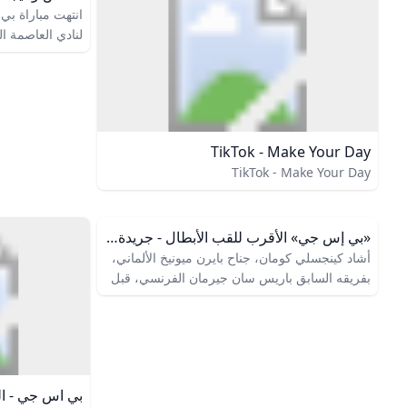
انتهت مباراة ب
لنادي العاصمة ا
2024-25
الشخصي عن بطو
منذ أسبوعيننيو
TikTok - Make Your Day
سيسكو لتعويض ر
TikTok - Make Your Day
أسبوعينتصعيد م
نيوكاسل لعرض لي
اليوم السبت 2 أغسطس.
«بي إس جي» الأقرب للقب الأبطال - جريدة الوطن
أشاد كينجسلي كومان، جناح بايرن ميونيخ الألماني،
بفريقه السابق باريس سان جيرمان الفرنسي، قبل
المواجهة التي تجمعهما اليوم الثلاثاء، على ملعب
«أليانز أرينا»، بختام دور المجموعات بدوري أبطال…
05/12/2017 / رياضة + A A - أشاد كينجسلي
كومان، جناح بايرن ميونيخ الألماني، بفريقه السابق
باريس سان جيرمان الفرنسي، قبل المواجهة التي
بي اس جي - ا
تجمعهما اليوم الثلاثاء، على ملعب «أليانز أرينا»،