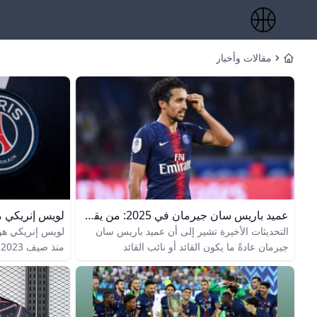
مقالات وأخبار
Home
عميد باريس سان جيرمان في 2025: من يقود الفريق فعليًا؟
التحديثات الأخيرة تشير إلى أن عميد باريس سان
لويس إنريكي هو
جيرمان عادةً ما يكون القائد أو نائب القائد
المعتمدين من قبل زملائه في غرفة الملابس،
تحت قيادته، شهد
وتحديداً في موسم 2025-2026 اختير ماركينيوس
متابع للألقاب إ
كقائد للفريق مرة أخرى، مع وجود نواب قيادة مثل
فيتينا وكيمبيمبي وأشرف حكيمي وفق القرارات
مع الفريق ثلاثي