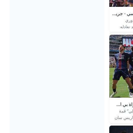
«بي إس جي» يظفر بالدوري الفرنسي - جريدة الجريدة الكويتية
وري
تعادله
ي اللقاء الذي احتضنه
ملعب «حديقة الأمراء» ضمن لقاءات الجولة الـ34
من منافسات الدوري الفرنسي… نشر في 24-04-
2022آخر تحديث 24-04-2022 | 16:44 لاعبو
فريق باريس
ة العاشرة
في تاريخه، بعد تعادله أمس مع لانس بنتيجة 1-1،
أمراء»
 منافسات الدوري
ليونيل
عادل للضيوف
طريقة مشاهدة البث المباشر لمباراة بي اس جي ضد توتنهام في السوبر الأوروبي - كورة بلس
لي” قمة
باريس سان
هام
اجهة تعد