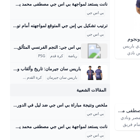
نانت يستعد لمواجهة بي اس جي مصطفى محمد يطارد أول انتصار أمام نادي فرنسا الكبير - محتوى بلس ‘يسعى مصطفى محمد، مهاجم منتخب مصر ونادي نانت، لتحقيق أول فوز له في مسيرته أمام فريق باريس سان جيرمان، خلال المواجهة التي تجمعهما مساء اليوم على ملعب “لابوجوار”’ Byأحمد سيدUpdated on
بي اس جي
ترتيب تشكيل بي إس جي المتوقع لمواجهته أمام توتنهام في كأس السوبر الأوروبي - محتوى بلس يستضيف ملعب فريولي مساء اليوم الأربعاء مباراة نهائي كأس السوبر الأوروبي التي تجمع بين فريقي باريس سان جيرمان وتوتنهام، حيث تنطلق المواجهة في تمام الساعة Byراندا عبد الحميدUpdated on
بي اس جي
ونجوم
نادي باريس
بي اس جي: النجم الفرنسي المتألق { “title”: “تاريخ وإنجازات نادي باريس سان جيرمان”, “slug”: “tarikh-injazat-nady-paris-saint-germain”, “subtitle”: “نظرة شاملة على قصة نجاح عملاق كرة القدم الفرنسي”, “description”: “باريس سان جيرمان (بي اس جي) هو أحد أنجح أندية كرة القدم الفرنسية والأوروبية، تأسس عام 1970، وحقق 56 لقبًا رسميًا منها 13 لقب دوري فرنسي ومجموعة كبيرة من الكؤوس المحلية والقارية. شهد النادي تحولات كبيرة خاصة بعد استحواذ قطر على النادي في 2011، مما جعله يضم نجومًا عالميين مثل ميسي ونيمار ومبابي، وفاز بدوري أبطال أوروبا لأول مرة في 2025.
س نادي
رياضة
كرة قدم
PSG
 سان
س 1970 نتيجة اندماج ناديين
باريس سان جيرمان: تاريخ وألقاب ونجوم إليكم مقالاً تفصيليًّا باللغة العربية عن نادي باريس سان جيرمان (بي اس جي): تاريخ تأسيس نادي باريس سان جيرمان تأسس نادي باريس سان جيرمان في 12 أغسطس 1970 نتيجة اندماج ناديين فرنسيين هما “باريس إف سي” و"نادي سان جيرمان"، ليصبح بذلك فريقًا موحدًا يمثل العاصمة الفرنسية باريس. بدأ النادي مشواره في دوري الدرجة الثانية الفرنسي وتمكن من الترقية سريعًا إلى الدرجة الأولى في عام 1971. ومع ذلك، مر النادي في بداياته بفترة من عدم الاستقرار المالي والإداري أدت إلى انقسام الفريق عام 1972، حيث بقي نادي باريس في الدرجة الأولى، في حين هبط باريس سان جيرمان إلى الدرجة الثالثة، لكنه عاد سريعًا إلى المستوى الأعلى في سنوات قليلة.
سان
باريس سان جيرمان
كرة القدم
الرياضة
ل العاصمة
 دوري
المقالات الشعبية
ية سريعًا
ي عام 1971. ومع ذلك، مر
ملخص ونتيجة مباراة بي اس جي ضد ليل في الدوري الفرنسي انتهت مباراة بي اس جي ضد ليل مساء اليوم السبت الموافق 1 مارس، بفوز كاسح وعريض لمصلحة الفريق الباريسي بأربعة أهداف مقابل هدف وحيد، لحساب مباريات الأسبوع الرابع والعشرين من مسابقة الدوري الفرنسي الممتاز2024-25، ليغ 1 لكرة القدم. إيقاف حارس ميسي الشخصي عن بطولة كأس الدوريات.. أعرف السبب منذ أسبوعيننيوكاسل يقدم عرض رسمي للتعاقد مع سيسكو لتعويض رحيل إيزاك المحتملمنذ أسبوعينتصعيد مفاجئ من ألكسندر إيزاك بعد رفض نيوكاسل لعرض ليفربولمنذ أسبوعينمواعيد مباريات اليوم السبت 2 أغسطس.
ار المالي
نانت يستعد لمواجهة بي اس جي مصطفى محمد يطارد أول انتصار أمام نادي فرنسا الكبير - محتوى بلس
بي اس جي
والإداري أدت إلى انقسام الفريق عام 1972، حيث
صر ونادي
ي حين هبط
مام فريق
نانت يستعد لمواجهة بي اس جي مصطفى محمد يطارد أول انتصار أمام نادي فرنسا الكبير - محتوى بلس ‘يسعى مصطفى محمد، مهاجم منتخب مصر ونادي نانت، لتحقيق أول فوز له في مسيرته أمام فريق باريس سان جيرمان، خلال المواجهة التي تجمعهما مساء اليوم على ملعب “لابوجوار”’ Byأحمد سيدUpdated on
لكنه عاد
ي تجمعهما
ليلة.
بي اس جي
ى ملعب “لابوجوار”’ Byأحمد